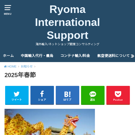
Ryoma
MENU
International
Support
海外輸入/ネットショップ開業コンサルティング
ホーム
中国輸入代行・義烏
コンテナ輸入/料金
航空便送料について
HOME
お知らせ
2025年春節
ツイート
シェア
はてブ
送る
Pocket