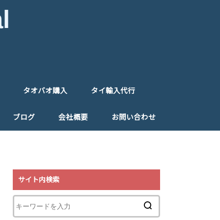
l
タオバオ購入
タイ輸入代行
入代行
入フォーム
タオバオ購入代行
タオバオ購入フォーム
タイ仕入れ代行
タイ仕入れ同行
ご注文フォーム（タイ）
ブログ
会社概要
お問い合わせ
特定商取引法に基づく表記
プライバシーポリシー
リンク
サイト内検索