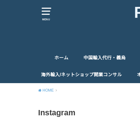
MENU
ホーム
中国輸入代行・義烏
仕入代行
仕入同行
お問い合わせ
海外輸入/ネットショップ開業コンサル
コンサルティングお申込みフォーム
HOME
Instagram