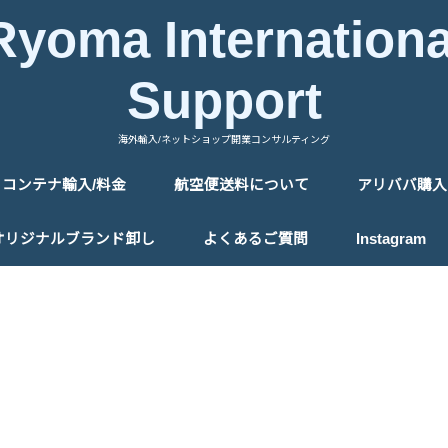
Ryoma Internationa
Support
海外輸入/ネットショップ開業コンサルティング
コンテナ輸入/料金
航空便送料について
アリババ購入
中国の送料について
タイの送料について
アリババ購
アリババ購
オリジナルブランド卸し
よくあるご質問
Instagram