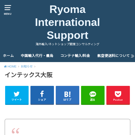
Ryoma
MENU
International
Support
海外輸入/ネットショップ開業コンサルティング
ホーム
中国輸入代行・義烏
コンテナ輸入/料金
航空便送料について
HOME
お知らせ
インテックス大阪
ツイート
シェア
はてブ
送る
Pocket