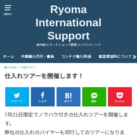
Ryoma
MENU
International
Support
海外輸入/ネットショップ開業コンサルティング
ホーム
中国輸入代行・義烏
コンテナ輸入/料金
航空便送料について
HOME
お知らせ
仕入れツアーを開催します！
ツイート
シェア
はてブ
送る
Pocket
7月21日限定でノウハウ付きの仕入れツアーを開催しま
す。
弊社の仕入れのバイヤーも同行してのツアーになりま