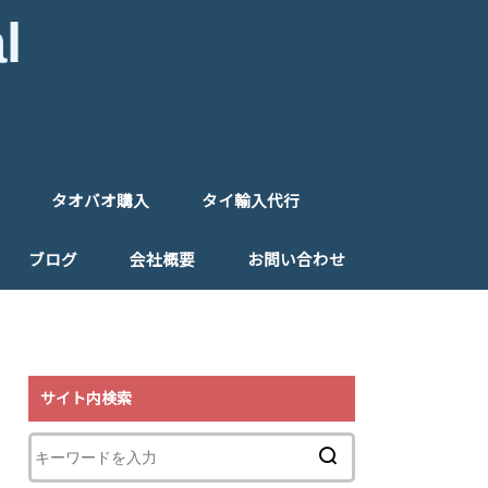
l
タオバオ購入
タイ輸入代行
入代行
入フォーム
タオバオ購入代行
タオバオ購入フォーム
タイ仕入れ代行
タイ仕入れ同行
ご注文フォーム（タイ）
ブログ
会社概要
お問い合わせ
特定商取引法に基づく表記
プライバシーポリシー
リンク
サイト内検索