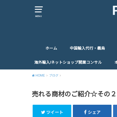
MENU
ホーム
中国輸入代行・義烏
仕入代行
仕入同行
お問い合わせ
海外輸入/ネットショップ開業コンサル
コンサルティングお申込みフォーム
HOME
ブログ
売れる商材のご紹介☆その２
ツイート
シェア