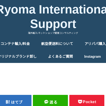
Ryoma Internationa
Support
海外輸入/ネットショップ開業コンサルティング
コンテナ輸入/料金
航空便送料について
アリババ購入
中国の送料について
タイの送料について
アリババ購
アリババ購
オリジナルブランド卸し
よくあるご質問
Instagram
Pocket
はてブ
送る