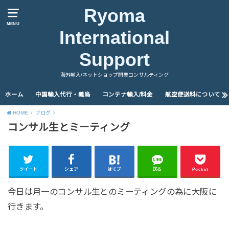
Ryoma
MENU
International
Support
海外輸入/ネットショップ開業コンサルティング
ホーム
中国輸入代行・義烏
コンテナ輸入/料金
航空便送料について
HOME
ブログ
コンサル生とミーティング
ツイート
シェア
はてブ
送る
Pocket
今日は月一のコンサル生とのミーティングの為に大阪に
行きます。