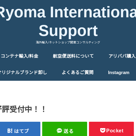
Ryoma Internationa
Support
海外輸入/ネットショップ開業コンサルティング
コンテナ輸入/料金
航空便送料について
アリババ購入
中国の送料について
タイの送料について
アリババ購
アリババ購
オリジナルブランド卸し
よくあるご質問
Instagram
好評受付中！！
Pocket
はてブ
送る