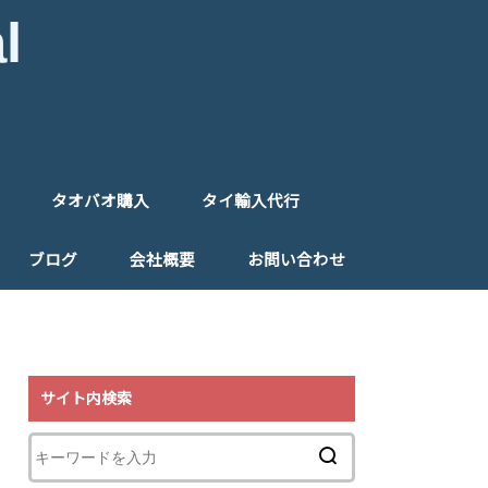
l
タオバオ購入
タイ輸入代行
入代行
入フォーム
タオバオ購入代行
タオバオ購入フォーム
タイ仕入れ代行
タイ仕入れ同行
ご注文フォーム（タイ）
ブログ
会社概要
お問い合わせ
特定商取引法に基づく表記
プライバシーポリシー
リンク
サイト内検索