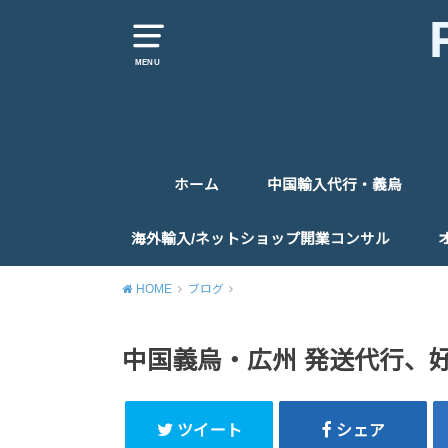
MENU
ホーム
中国輸入代行・義烏
仕入代行
仕入同行
お問い合わせ
海外輸入/ネットショップ開業コンサル
コンサルティングお申込みフォーム
HOME
ブログ
中国義烏・広州 発送代行、
ツイート
シェア