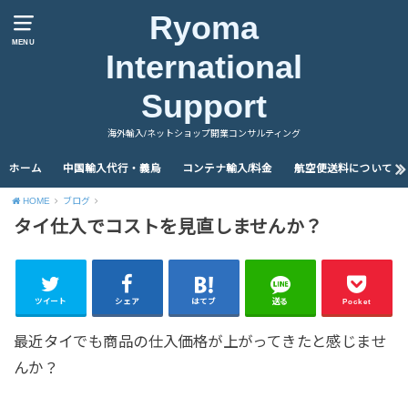
Ryoma
MENU
International
Support
海外輸入/ネットショップ開業コンサルティング
ホーム
中国輸入代行・義烏
コンテナ輸入/料金
航空便送料について
HOME
ブログ
タイ仕入でコストを見直しませんか？
ツイート
シェア
はてブ
送る
Pocket
最近タイでも商品の仕入価格が上がってきたと感じませ
んか？