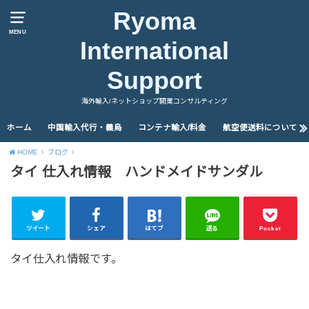
Ryoma
MENU
International
Support
海外輸入/ネットショップ開業コンサルティング
ホーム
中国輸入代行・義烏
コンテナ輸入/料金
航空便送料について
HOME
ブログ
タイ 仕入れ情報 ハンドメイドサンダル
ツイート
シェア
はてブ
送る
Pocket
タイ仕入れ情報です。