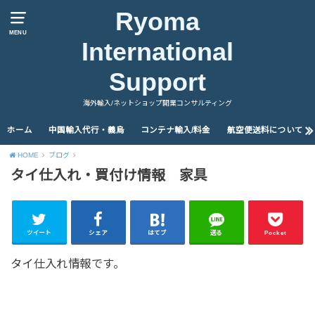
Ryoma
MENU
International
Support
海外輸入/ネットショップ開業コンサルティング
ホーム
中国輸入代行・義烏
コンテナ輸入/料金
航空便送料について
HOME
ブログ
タイ仕入れ・買付け情報 家具
ツイート
シェア
はてブ
送る
Pocket
タイ仕入れ情報です。