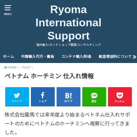
Ryoma
MENU
International
Support
海外輸入/ネットショップ開業コンサルティング
ホーム
中国輸入代行・義烏
コンテナ輸入/料金
航空便送料について
HOME
ブログ
ベトナム ホーチミン 仕入れ情報
ツイート
シェア
はてブ
送る
Pocket
株式会社龍馬では来年度より始まるベトネム仕入れサポ
ートのためにベトナムのホーチミンへ視察に行ってきま
した。