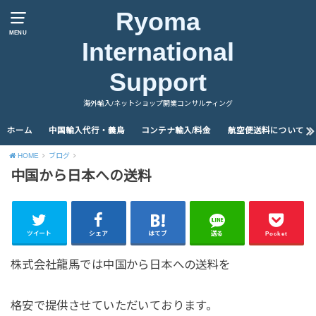
Ryoma
MENU
International
Support
海外輸入/ネットショップ開業コンサルティング
ホーム
中国輸入代行・義烏
コンテナ輸入/料金
航空便送料について
HOME
ブログ
中国から日本への送料
ツイート
シェア
はてブ
送る
Pocket
株式会社龍馬では中国から日本への送料を
格安で提供させていただいております。