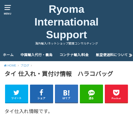
Ryoma
MENU
International
Support
海外輸入/ネットショップ開業コンサルティング
ホーム
中国輸入代行・義烏
コンテナ輸入/料金
航空便送料について
HOME
ブログ
タイ 仕入れ・買付け情報 ハラコバッグ
ツイート
シェア
はてブ
送る
Pocket
タイ仕入れ情報です。