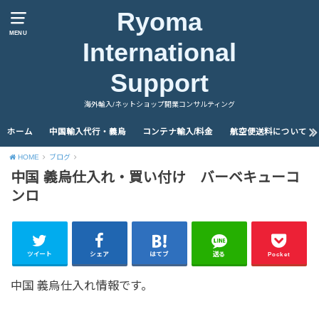
Ryoma
MENU
International
Support
海外輸入/ネットショップ開業コンサルティング
ホーム
中国輸入代行・義烏
コンテナ輸入/料金
航空便送料について
HOME
ブログ
中国 義烏仕入れ・買い付け バーベキューコ
ンロ
ツイート
シェア
はてブ
送る
Pocket
中国 義烏仕入れ情報です。