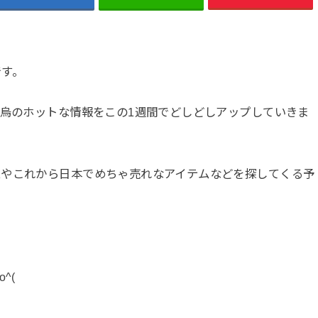
です。
義烏のホットな情報をこの1週間でどしどしアップしていきま
ムやこれから日本でめちゃ売れなアイテムなどを探してくる予
。
^(