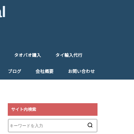
l
タオバオ購入
タイ輸入代行
入代行
入フォーム
タオバオ購入代行
タオバオ購入フォーム
タイ仕入れ代行
タイ仕入れ同行
ご注文フォーム（タイ）
ブログ
会社概要
お問い合わせ
特定商取引法に基づく表記
プライバシーポリシー
リンク
サイト内検索