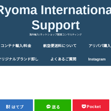
Ryoma Internationa
Support
海外輸入/ネットショップ開業コンサルティング
コンテナ輸入/料金
航空便送料について
アリババ購入
中国の送料について
タイの送料について
アリババ購
アリババ購
オリジナルブランド卸し
よくあるご質問
Instagram
Pocket
はてブ
送る