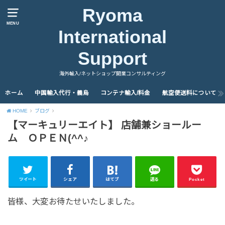
Ryoma
MENU
International
Support
海外輸入/ネットショップ開業コンサルティング
ホーム
中国輸入代行・義烏
コンテナ輸入/料金
航空便送料について
HOME
ブログ
【マーキュリーエイト】 店舗兼ショールー
ム ＯＰＥＮ(^^♪
ツイート
シェア
はてブ
送る
Pocket
皆様、大変お待たせいたしました。