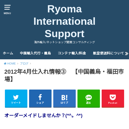
Ryoma
MENU
International
Support
海外輸入/ネットショップ開業コンサルティング
ホーム
中国輸入代行・義烏
コンテナ輸入/料金
航空便送料について
HOME
ブログ
2012年4月仕入れ情報③ 【中国義烏・福田市
場】
ツイート
シェア
はてブ
送る
Pocket
オーダーメイドしませんか？(*^。^*)