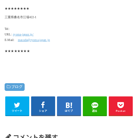
★★★★★★★★
三重県桑名市江場422-1
Tel:
URL:
ryoma-japan.jp/
E-Mail:
masuda@ryoma-japan.jp
★★★★★★★★
ブログ
ツイート
シェア
はてブ
送る
Pocket
コメントを残す