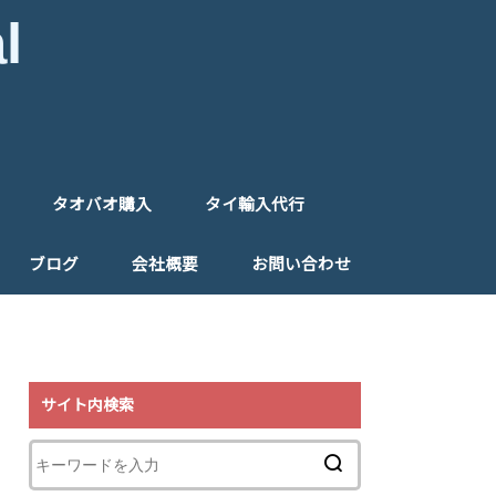
l
タオバオ購入
タイ輸入代行
入代行
入フォーム
タオバオ購入代行
タオバオ購入フォーム
タイ仕入れ代行
タイ仕入れ同行
ご注文フォーム（タイ）
ブログ
会社概要
お問い合わせ
特定商取引法に基づく表記
プライバシーポリシー
リンク
サイト内検索