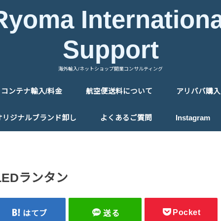
Ryoma Internationa
Support
海外輸入/ネットショップ開業コンサルティング
コンテナ輸入/料金
航空便送料について
アリババ購入
中国の送料について
タイの送料について
アリババ購
アリババ購
オリジナルブランド卸し
よくあるご質問
Instagram
LEDランタン
Pocket
はてブ
送る