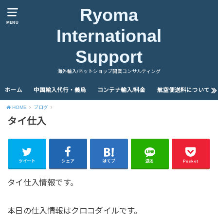
Ryoma
MENU
International
Support
海外輸入/ネットショップ開業コンサルティング
ホーム
中国輸入代行・義烏
コンテナ輸入/料金
航空便送料について
HOME
ブログ
タイ仕入
ツイート
シェア
はてブ
送る
Pocket
タイ仕入情報です。
本日の仕入情報はクロコダイルです。