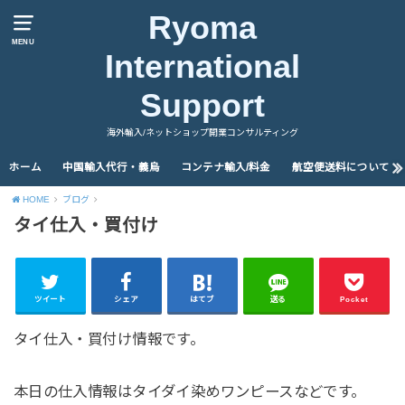
Ryoma
MENU
International
Support
海外輸入/ネットショップ開業コンサルティング
ホーム
中国輸入代行・義烏
コンテナ輸入/料金
航空便送料について
HOME
ブログ
タイ仕入・買付け
ツイート
シェア
はてブ
送る
Pocket
タイ仕入・買付け情報です。
本日の仕入情報はタイダイ染めワンピースなどです。