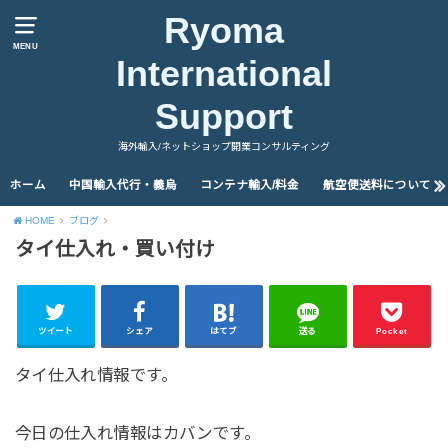
Ryoma
MENU
International
Support
海外輸入/ネットショップ開業コンサルティング
ホーム
中国輸入代行・義烏
コンテナ輸入/料金
航空便送料について
HOME
ブログ
タイ仕入れ・買い付け
ツイート
シェア
はてブ
送る
Pocket
タイ仕入れ情報です。
今日の仕入れ情報はカバンです。