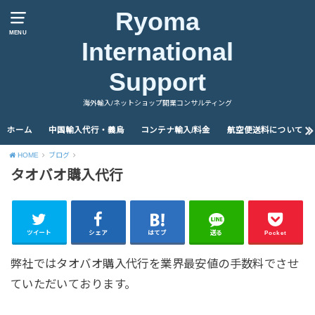
Ryoma
MENU
International
Support
海外輸入/ネットショップ開業コンサルティング
ホーム
中国輸入代行・義烏
コンテナ輸入/料金
航空便送料について
HOME
ブログ
タオバオ購入代行
ツイート
シェア
はてブ
送る
Pocket
弊社ではタオバオ購入代行を業界最安値の手数料でさせ
ていただいております。