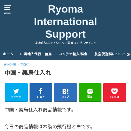
Ryoma
MENU
International
Support
海外輸入/ネットショップ開業コンサルティング
ホーム
中国輸入代行・義烏
コンテナ輸入/料金
航空便送料について
HOME
ブログ
中国・義烏仕入れ
ツイート
シェア
はてブ
送る
Pocket
中国・義烏仕入れ商品情報です。
今日の商品情報は木製の飛行機と車です。