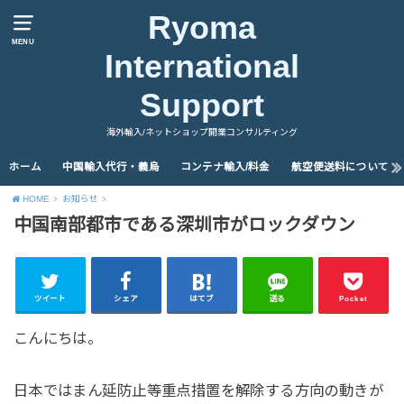
Ryoma
MENU
International
Support
海外輸入/ネットショップ開業コンサルティング
ホーム
中国輸入代行・義烏
コンテナ輸入/料金
航空便送料について
HOME
お知らせ
中国南部都市である深圳市がロックダウン
ツイート
シェア
はてブ
送る
Pocket
こんにちは。
日本ではまん延防止等重点措置を解除する方向の動きが