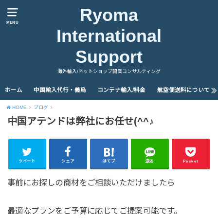
Ryoma
MENU
International
Support
海外輸入/ネットショップ開業コンサルティング
ホーム
中国輸入代行・義烏
コンテナ輸入/料金
航空便送料について
HOME
ブログ
中国アテンドは弊社にお任せ(^^♪
ツイート
シェア
はてブ
送る
Pocket
事前にお探しの商材をご相談いただけましたら
最適なプランをご予算に応じてご提案可能です。