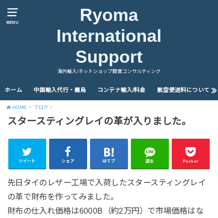
Ryoma
MENU
International
Support
海外輸入/ネットショップ開業コンサルティング
ホーム
中国輸入代行・義烏
コンテナ輸入/料金
航空便送料について
HOME
ブログ
スタースティングレイの革が入りました。
ツイート
シェア
はてブ
送る
Pocket
先日タイのレザー工場で入荷したスタースティングレイ
の革で財布を作ってみました。
財布の仕入れ価格は6000B（約2万円）で市場価格はな