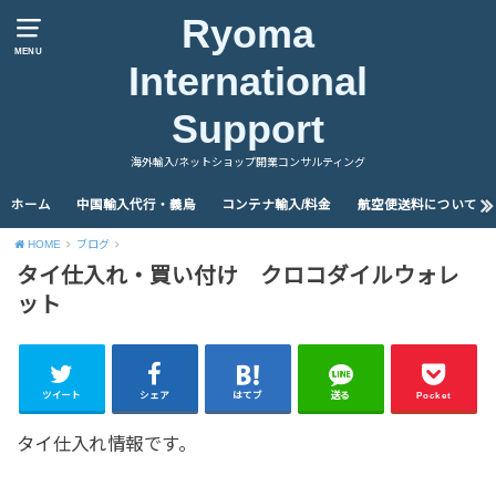
Ryoma
MENU
International
Support
海外輸入/ネットショップ開業コンサルティング
ホーム
中国輸入代行・義烏
コンテナ輸入/料金
航空便送料について
HOME
ブログ
タイ仕入れ・買い付け クロコダイルウォレ
ット
ツイート
シェア
はてブ
送る
Pocket
タイ仕入れ情報です。